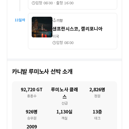
입항 08:00
·
출항 16:00
11
일차
기항
샌프란시스코, 캘리포니아
미국
입항 08:00
카니발 루미노사
선박 소개
92,720 GT
루미노사 클래
2,826명
스
총톤수
정원
선급
926명
1,130실
13층
승무원
객실
데크
2009