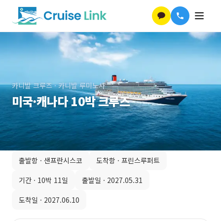
카니발 크루즈
·
카니발 루미노사
미국·캐나다 10박 크루즈
출발항 ·
샌프란시스코
도착항 ·
프린스루퍼트
기간 ·
10박 11일
출발일 ·
2027.05.31
도착일 ·
2027.06.10