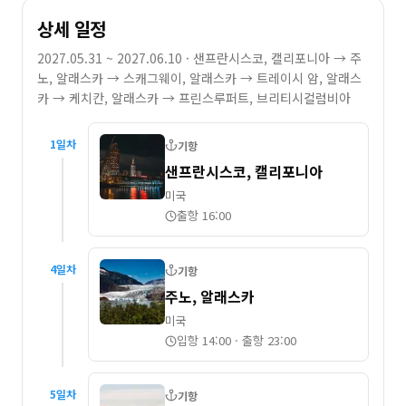
상세 일정
2027.05.31 ~ 2027.06.10
· 샌프란시스코, 캘리포니아 → 주
노, 알래스카 → 스캐그웨이, 알래스카 → 트레이시 암, 알래스
카 → 케치칸, 알래스카 → 프린스루퍼트, 브리티시컬럼비아
1
일차
기항
샌프란시스코, 캘리포니아
미국
출항 16:00
4
일차
기항
주노, 알래스카
미국
입항 14:00
·
출항 23:00
5
일차
기항