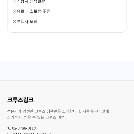
기항지 선택관광
유료 레스토랑·주류
여행자 보험
크루즈링크
전문가가 엄선한 크루즈 상품만을 소개합니다. 지중해부터 알래
스카까지, 믿을 수 있는 크루즈 여행.
📞 02-3788-9119
✉️ info@cruiselink.co.kr