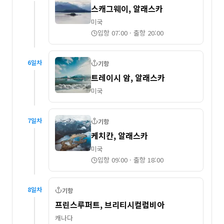
스캐그웨이, 알래스카
미국
입항 07:00
·
출항 20:00
6
일차
기항
트레이시 암, 알래스카
미국
7
일차
기항
케치칸, 알래스카
미국
입항 09:00
·
출항 18:00
8
일차
기항
프린스루퍼트, 브리티시컬럼비아
캐나다