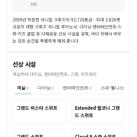
취항
2009년 취항한 카니발 크루즈의 92,720톤급 · 최대 2,826명
규모의 대형 크루즈 카니발 루미노사. 다이닝·엔터테인먼트·스
파·키즈 클럽 등 다채로운 선상 시설을 갖춰, 바다 위에서 머무
는 모든 순간을 특별하게 채워 줍니다.
선상 시설
객실부터 다이닝, 엔터테인먼트, 스파, 키즈까지
객실
다이닝
엔터테인먼트
스파·웰니스
20
10
10
9
그랜드 비스타 스위트
Extended 발코니 그랜
드 스위트
그랜드 스위트
Cloud 9 스파 스위트