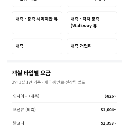
내측 · 창측 시야제한 뷰
내측 · 픽처 창측
(Walkway 뷰
내측
내측 개런티
객실 타입별 요금
2인 1실 1인 기준 · 세금·항만료·선상팁 별도
인사이드 (내측)
$826
~
오션뷰 (외측)
$1,004
~
발코니
$1,353
~