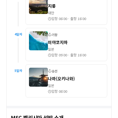
지룽
대만
입항 08:00
·
출항 18:00
4
일차
기항
미야코지마
일본
입항 09:00
·
출항 18:00
5
일차
승선
나하(오키나와)
일본
입항 08:00
MSC 벨리시마
선박 소개