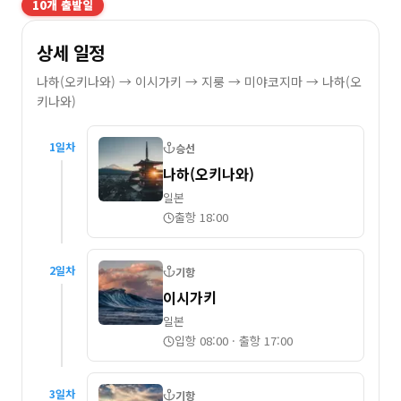
10
개 출발일
상세 일정
나하(오키나와) → 이시가키 → 지룽 → 미야코지마 → 나하(오
키나와)
1
일차
승선
나하(오키나와)
일본
출항 18:00
2
일차
기항
이시가키
일본
입항 08:00
·
출항 17:00
3
일차
기항