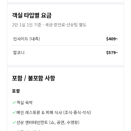
객실 타입별 요금
2인 1실 1인 기준 · 세금·항만료·선상팁 별도
인사이드 (내측)
$409
~
발코니
$579
~
포함 / 불포함 사항
포함
객실 숙박
메인 레스토랑 & 뷔페 식사 (조식·중식·석식)
선상 엔터테인먼트 (쇼, 공연, 수영장)