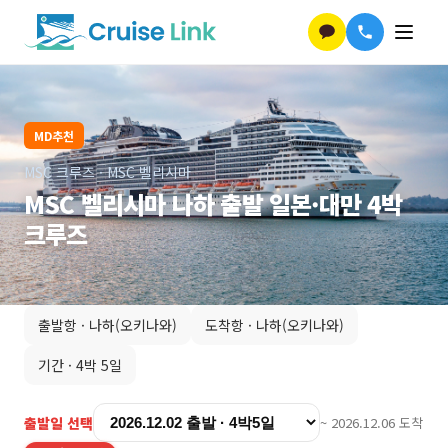
MD추천
MSC 크루즈
·
MSC 벨리시마
MSC 벨리시마 나하 출발 일본·대만 4박
크루즈
출발항 ·
나하(오키나와)
도착항 ·
나하(오키나와)
기간 ·
4박 5일
출발일 선택
~
2026.12.06
도착