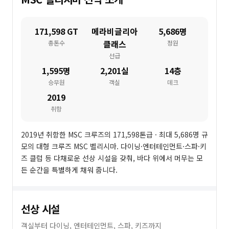
171,598 GT
메라비글리아
5,686명
클래스
총톤수
정원
선급
1,595명
2,201실
14층
승무원
객실
데크
2019
취항
2019년 취항한 MSC 크루즈의 171,598톤급 · 최대 5,686명 규
모의 대형 크루즈 MSC 벨리시마. 다이닝·엔터테인먼트·스파·키
즈 클럽 등 다채로운 선상 시설을 갖춰, 바다 위에서 머무는 모
든 순간을 특별하게 채워 줍니다.
선상 시설
객실부터 다이닝, 엔터테인먼트, 스파, 키즈까지