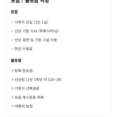
포함 / 불포함 사항
포함
크루즈 선실 (2인 1실)
선상 기본 식사 (뷔페·다이닝)
선상 공연 및 기본 시설 이용
항만 이용료
불포함
왕복 항공권
선상팁 (1인 1박당 약 $16~18)
기항지 선택관광
유료 레스토랑·주류
여행자 보험