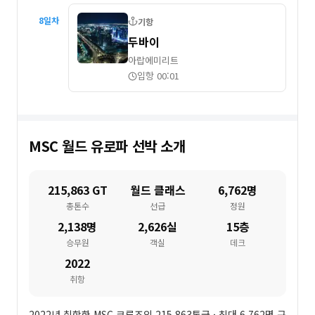
8
일차
기항
두바이
아랍에미리트
입항 00:01
MSC 월드 유로파
선박 소개
215,863 GT
월드 클래스
6,762명
총톤수
선급
정원
2,138명
2,626실
15층
승무원
객실
데크
2022
취항
2022년 취항한 MSC 크루즈의 215,863톤급 · 최대 6,762명 규