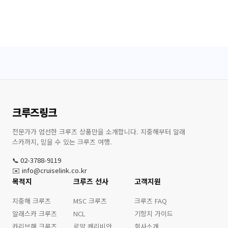
크루즈링크
전문가가 엄선한 크루즈 상품만을 소개합니다. 지중해부터 알래
스카까지, 믿을 수 있는 크루즈 여행.
📞 02-3788-9119
✉️ info@cruiselink.co.kr
목적지
크루즈 선사
고객지원
지중해 크루즈
MSC 크루즈
크루즈 FAQ
알래스카 크루즈
NCL
기항지 가이드
카리브해 크루즈
로얄 캐리비안
회사소개