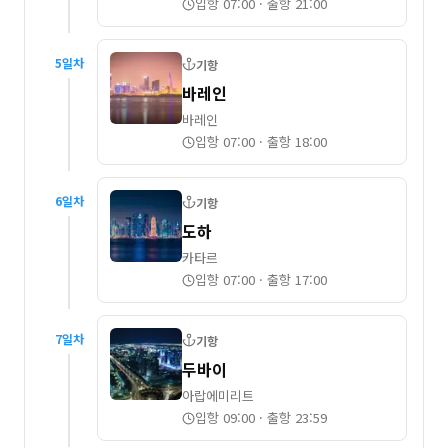
입항 07:00
·
출항 21:00
5
일차
기항
바레인
바레인
입항 07:00
·
출항 18:00
6
일차
기항
도하
카타르
입항 07:00
·
출항 17:00
7
일차
기항
두바이
아랍에미리트
입항 09:00
·
출항 23:59