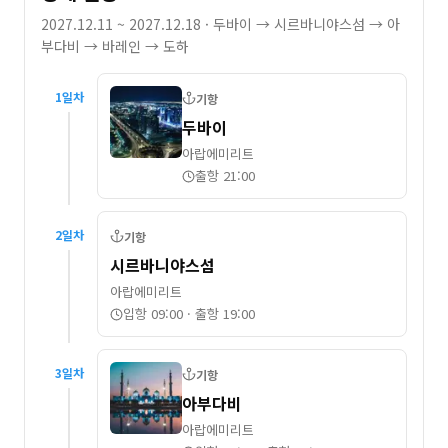
2027.12.11 ~ 2027.12.18
· 두바이 → 시르바니야스섬 → 아
부다비 → 바레인 → 도하
1
일차
기항
두바이
아랍에미리트
출항 21:00
2
일차
기항
시르바니야스섬
아랍에미리트
입항 09:00
·
출항 19:00
3
일차
기항
아부다비
아랍에미리트