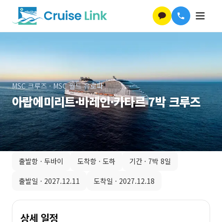
MSC 크루즈
·
MSC 월드 유로파
아랍에미리트·바레인·카타르 7박 크루즈
출발항 ·
두바이
도착항 ·
도하
기간 ·
7박 8일
출발일 ·
2027.12.11
도착일 ·
2027.12.18
상세 일정