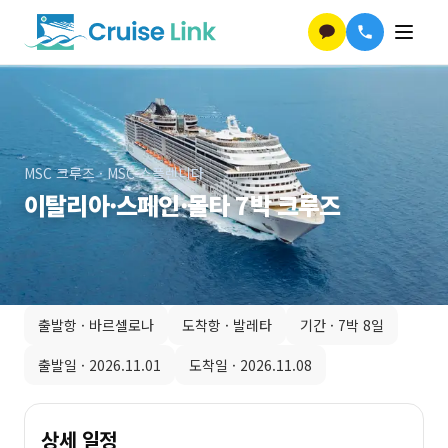
MSC 크루즈
·
MSC 스플렌디다
이탈리아·스페인·몰타 7박 크루즈
출발항 ·
바르셀로나
도착항 ·
발레타
기간 ·
7박 8일
출발일 ·
2026.11.01
도착일 ·
2026.11.08
상세 일정