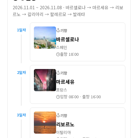
2026.11.01 ~ 2026.11.08
· 바르셀로나 → 마르세유 → 리보
르노 → 칼리아리 → 팔레르모 → 발레타
1
일차
기항
바르셀로나
스페인
출항 18:00
2
일차
기항
마르세유
프랑스
입항 08:00
·
출항 16:00
3
일차
기항
리보르노
이탈리아