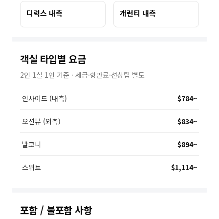
디럭스 내측
개런티 내측
객실 타입별 요금
2인 1실 1인 기준 · 세금·항만료·선상팁 별도
인사이드 (내측)
$784
~
오션뷰 (외측)
$834
~
발코니
$894
~
스위트
$1,114
~
포함 / 불포함 사항