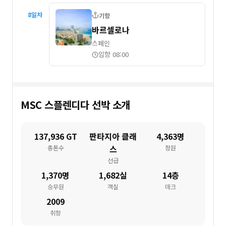
8
일차
기항
바르셀로나
스페인
입항 08:00
MSC 스플렌디다
선박 소개
137,936 GT
판타지아 클래
4,363명
스
총톤수
정원
선급
1,370명
1,682실
14층
승무원
객실
데크
2009
취항