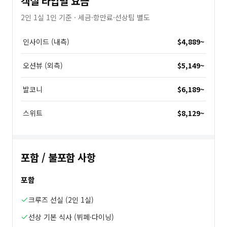
객실 타입별 요금
2인 1실 1인 기준 · 세금·항만료·선상팁 별도
인사이드 (내측)
$4,889
~
오션뷰 (외측)
$5,149
~
발코니
$6,189
~
스위트
$8,129
~
포함 / 불포함 사항
포함
크루즈 선실 (2인 1실)
선상 기본 식사 (뷔페·다이닝)