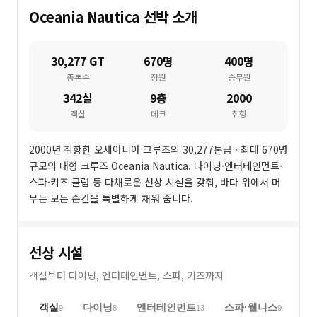
Oceania Nautica
선박 소개
30,277 GT
670명
400명
총톤수
정원
승무원
342실
9층
2000
객실
데크
취항
2000년 취항한 오세아니아 크루즈의 30,277톤급 · 최대 670명
규모의 대형 크루즈 Oceania Nautica. 다이닝·엔터테인먼트·
스파·키즈 클럽 등 다채로운 선상 시설을 갖춰, 바다 위에서 머
무는 모든 순간을 특별하게 채워 줍니다.
선상 시설
객실부터 다이닝, 엔터테인먼트, 스파, 키즈까지
객실
다이닝
엔터테인먼트
스파·웰니스
덱
9
8
13
9