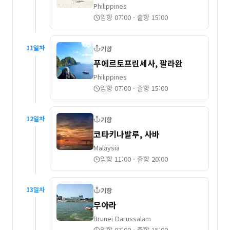
Philippines
입항 07:00
·
출항 15:00
11
일차
기항
푸에르토프린세사, 팔라완
Philippines
입항 07:00
·
출항 15:00
12
일차
기항
코타키나발루, 사바
Malaysia
입항 11:00
·
출항 20:00
13
일차
기항
무아라
Brunei Darussalam
입항 07:00
·
출항 15:00