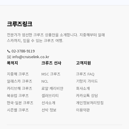
크루즈링크
전문가가 엄선한 크루즈 상품만을 소개합니다. 지중해부터 알래
스카까지, 믿을 수 있는 크루즈 여행.
📞 02-3788-9119
✉️ info@cruiselink.co.kr
목적지
크루즈 선사
고객지원
지중해 크루즈
MSC 크루즈
크루즈 FAQ
알래스카 크루즈
NCL
기항지 가이드
카리브해 크루즈
로얄 캐리비안
회사소개
북유럽 크루즈
셀러브리티
카카오톡 상담
한국·일본 크루즈
선사소개
개인정보처리방침
시즌별 크루즈
선박 정보
이용약관