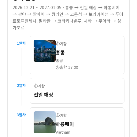
2026.12.21 ~ 2027.01.05
· 홍콩 → 전일 해상 → 하롱베이
→ 싼야 → 짠마이 → 깜라인 → 코론섬 → 보라카이섬 → 푸에
르토프린세사, 팔라완 → 코타키나발루, 사바 → 무아라 → 싱
가포르
1
일차
기항
홍콩
홍콩
출항 17:00
2
일차
기항
전일 해상
3
일차
기항
하롱베이
Vietnam