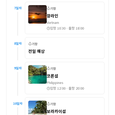
7
일차
기항
깜라인
Vietnam
입항 10:30
·
출항 18:00
8
일차
기항
전일 해상
9
일차
기항
코론섬
Philippines
입항 12:00
·
출항 20:00
10
일차
기항
보라카이섬