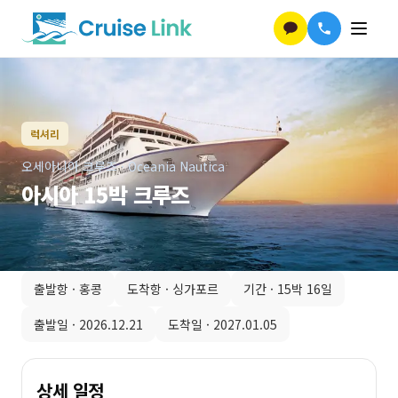
럭셔리
오세아니아 크루즈
·
Oceania Nautica
아시아 15박 크루즈
출발항 ·
홍콩
도착항 ·
싱가포르
기간 ·
15박 16일
출발일 ·
2026.12.21
도착일 ·
2027.01.05
상세 일정