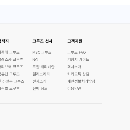
목적지
크루즈 선사
고객지원
지중해 크루즈
MSC 크루즈
크루즈 FAQ
알래스카 크루즈
NCL
기항지 가이드
카리브해 크루즈
로얄 캐리비안
회사소개
북유럽 크루즈
셀러브리티
카카오톡 상담
한국·일본 크루즈
선사소개
개인정보처리방침
시즌별 크루즈
선박 정보
이용약관