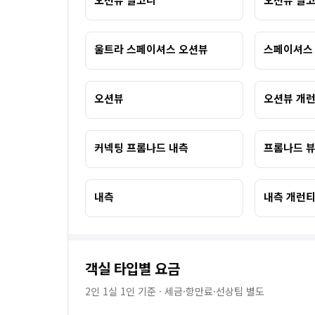
울트라 스페이셔스 오션뷰
스페이셔스
오션뷰
오션뷰 개
커넥팅 프롬나드 내측
프롬나드 뷰
내측
내측 개런
객실 타입별 요금
2인 1실 1인 기준 · 세금·항만료·선상팁 별도