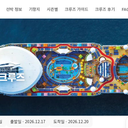
선박 정보
기항지
시즌별
크루즈 가이드
크루즈 후기
FA
 크루즈
일
출발일 ·
2026.12.17
도착일 ·
2026.12.20