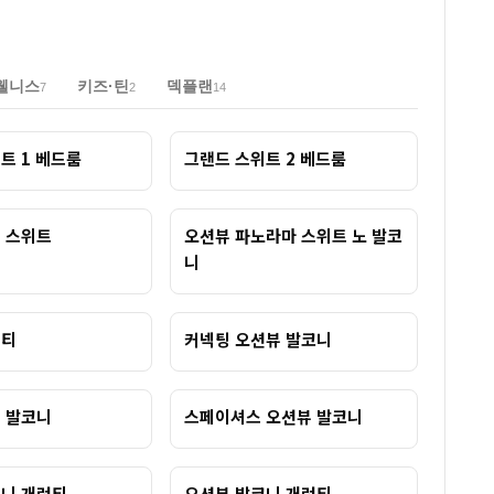
웰니스
키즈·틴
덱플랜
7
2
14
트 1 베드룸
그랜드 스위트 2 베드룸
 스위트
오션뷰 파노라마 스위트 노 발코
니
런티
커넥팅 오션뷰 발코니
 발코니
스페이셔스 오션뷰 발코니
니 개런티
오션뷰 발코니 개런티