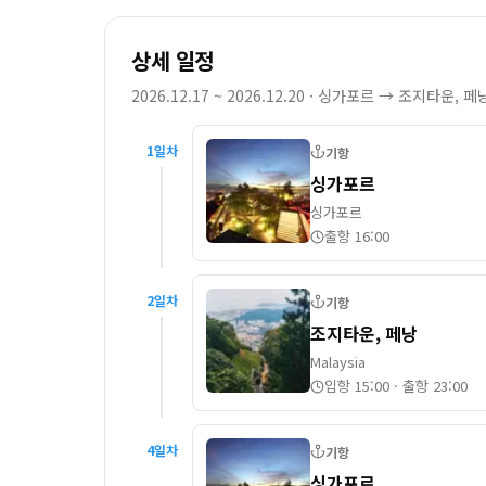
상세 일정
2026.12.17 ~ 2026.12.20
· 싱가포르 → 조지타운, 페
1
일차
기항
싱가포르
싱가포르
출항 16:00
2
일차
기항
조지타운, 페낭
Malaysia
입항 15:00
·
출항 23:00
4
일차
기항
싱가포르