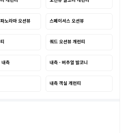
 파노라마 오션뷰
스페이셔스 오션뷰
런티
쿼드 오션뷰 개런티
 내측
내측 · 버추얼 발코니
티
내측 객실 개런티