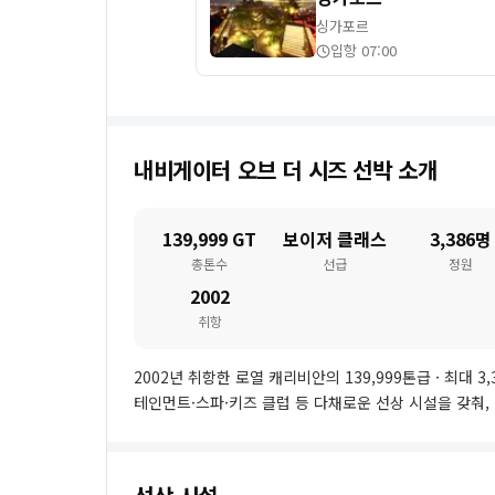
싱가포르
입항 07:00
내비게이터 오브 더 시즈
선박 소개
139,999 GT
보이저 클래스
3,386명
총톤수
선급
정원
2002
취항
2002년 취항한 로열 캐리비안의 139,999톤급 · 최대 
테인먼트·스파·키즈 클럽 등 다채로운 선상 시설을 갖춰,