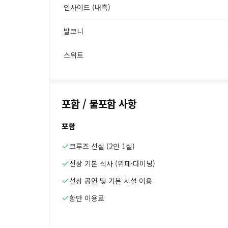
인사이드 (내측)
발코니
스위트
포함 / 불포함 사항
포함
크루즈 선실 (2인 1실)
선상 기본 식사 (뷔페·다이닝)
선상 공연 및 기본 시설 이용
항만 이용료