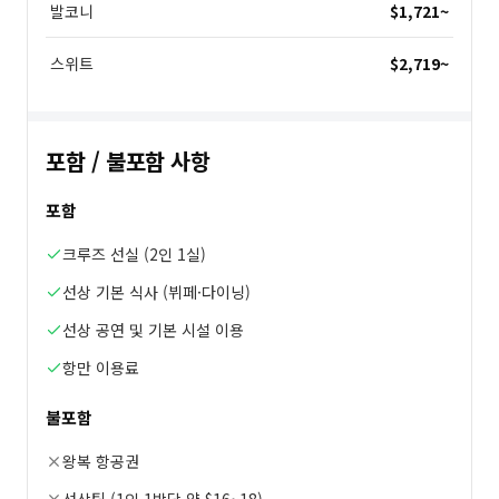
발코니
$1,721
~
스위트
$2,719
~
포함 / 불포함 사항
포함
크루즈 선실 (2인 1실)
선상 기본 식사 (뷔페·다이닝)
선상 공연 및 기본 시설 이용
항만 이용료
불포함
왕복 항공권