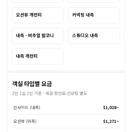
오션뷰 개런티
커넥팅 내측
내측 · 버추얼 발코니
스튜디오 내측
내측 개런티
객실 타입별 요금
2인 1실 1인 기준 · 세금·항만료·선상팁 별도
인사이드 (내측)
$1,028
~
오션뷰 (외측)
$1,271
~