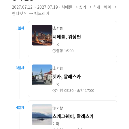
2027.07.12 ~ 2027.07.19
· 시애틀 → 싯카 → 스캐그웨이 →
엔디컷 암 → 빅토리아
1
일차
기항
시애틀, 워싱턴
미국
출항 16:00
3
일차
기항
싯카, 알래스카
미국
입항 09:30
·
출항 17:00
4
일차
기항
스캐그웨이, 알래스카
미국