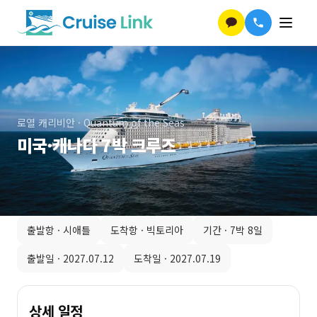
로열 캐리비안
·
Quantum of the Seas
미국·캐나다 7박 크루즈
출발항 ·
시애틀
도착항 ·
빅토리아
기간 ·
7박 8일
출발일 ·
2027.07.12
도착일 ·
2027.07.19
상세 일정