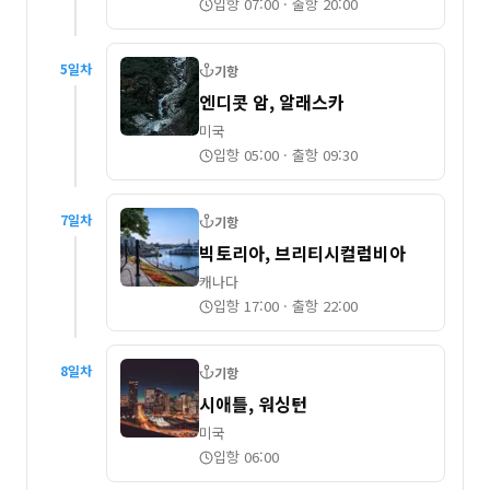
입항 07:00
·
출항 20:00
5
일차
기항
엔디콧 암, 알래스카
미국
입항 05:00
·
출항 09:30
7
일차
기항
빅토리아, 브리티시컬럼비아
캐나다
입항 17:00
·
출항 22:00
8
일차
기항
시애틀, 워싱턴
미국
입항 06:00