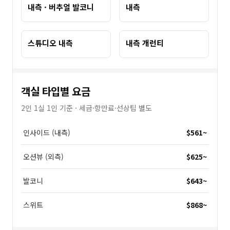
내측 · 버추얼 발코니
내측
스튜디오 내측
내측 개런티
객실 타입별 요금
2인 1실 1인 기준 · 세금·항만료·선상팁 별도
인사이드 (내측)
$561
~
오션뷰 (외측)
$625
~
발코니
$643
~
스위트
$868
~