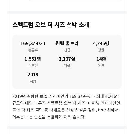
스펙트럼 오브 더 시즈
선박 소개
169,379 GT
퀀텀 울트라
4,246명
총톤수
선급
정원
1,551명
2,137실
14층
승무원
객실
데크
2019
취항
2019년 취항한 로열 캐리비안의 169,379톤급 · 최대 4,246명
규모의 대형 크루즈 스펙트럼 오브 더 시즈. 다이닝·엔터테인먼
트·스파·키즈 클럽 등 다채로운 선상 시설을 갖춰, 바다 위에서
머무는 모든 순간을 특별하게 채워 줍니다.