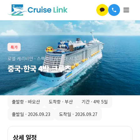
특가
로열 캐리비안
·
스펙트럼 오브 더 시즈
중국·한국 4박 크루즈
출발항 ·
바오산
도착항 ·
부산
기간 ·
4박 5일
출발일 ·
2026.09.23
도착일 ·
2026.09.27
상세 일정