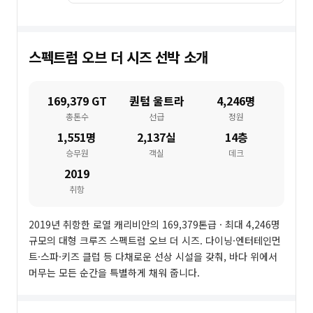
스펙트럼 오브 더 시즈
선박 소개
169,379 GT
퀀텀 울트라
4,246명
총톤수
선급
정원
1,551명
2,137실
14층
승무원
객실
데크
2019
취항
2019년 취항한 로열 캐리비안의 169,379톤급 · 최대 4,246명
규모의 대형 크루즈 스펙트럼 오브 더 시즈. 다이닝·엔터테인먼
트·스파·키즈 클럽 등 다채로운 선상 시설을 갖춰, 바다 위에서
머무는 모든 순간을 특별하게 채워 줍니다.