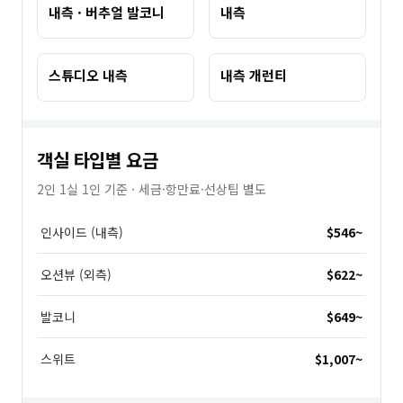
내측 · 버추얼 발코니
내측
스튜디오 내측
내측 개런티
객실 타입별 요금
2인 1실 1인 기준 · 세금·항만료·선상팁 별도
인사이드 (내측)
$546
~
오션뷰 (외측)
$622
~
발코니
$649
~
스위트
$1,007
~