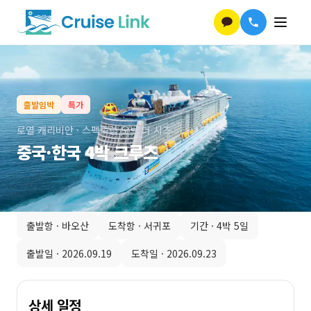
출발임박
특가
로열 캐리비안
·
스펙트럼 오브 더 시즈
중국·한국 4박 크루즈
출발항 ·
바오산
도착항 ·
서귀포
기간 ·
4박 5일
출발일 ·
2026.09.19
도착일 ·
2026.09.23
상세 일정