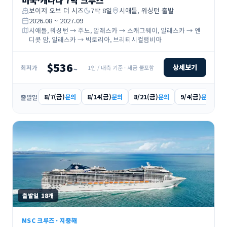
미국·캐나다 7박 크루즈
보이저 오브 더 시즈
7
박
8
일
시애틀, 워싱턴
출발
2026.08 ~ 2027.09
시애틀, 워싱턴 → 주노, 알래스카 → 스캐그웨이, 알래스카 → 엔
디콧 암, 알래스카 → 빅토리아, 브리티시컬럼비아
$536
상세보기
1인 / 내측 기준 · 세금 불포함
최저가
~
8/7(금)
8/14(금)
8/21(금)
9/4(금)
5
문의
문의
문의
문의
출발일
출발일
18
개
MSC 크루즈
·
지중해