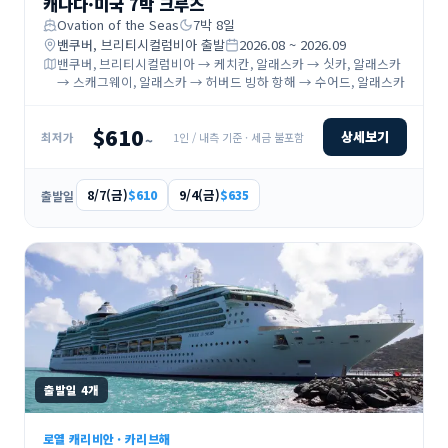
캐나다·미국 7박 크루즈
Ovation of the Seas
7
박
8
일
밴쿠버, 브리티시컬럼비아
출발
2026.08 ~ 2026.09
밴쿠버, 브리티시컬럼비아 → 케치칸, 알래스카 → 싯카, 알래스카
→ 스캐그웨이, 알래스카 → 허버드 빙하 항해 → 수어드, 알래스카
$610
상세보기
1인 / 내측 기준 · 세금 불포함
최저가
~
8/7(금)
9/4(금)
$610
$635
출발일
출발일
4
개
로열 캐리비안
·
카리브해