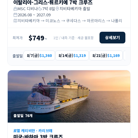
이탈리아·그리스·튀르키예 7박 크루즈
MSC 디비나
7
박
8
일
치비타베키아
출발
2026.08 ~ 2027.09
치비타베키아 → 미코노스 → 쿠샤다스 → 마르마리스 → 나폴리
$749
상세보기
1인 / 내측 기준 · 세금 불포함
최저가
~
8/7(금)
8/14(금)
8/21(금)
8/28(
$1,360
$1,319
$1,169
출발일
출발일
76
개
로열 캐리비안
·
카리브해
미국·바하마 3박 크루즈