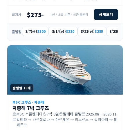
$275
상세보기
1인 / 내측 기준 · 세금 불포함
최저가
~
8/7(금)
8/14(금)
8/21(금)
8/28(금)
$300
$310
$285
$27
출발일
출발일
13
개
MSC 크루즈
·
지중해
지중해 7박 크루즈
MSC 스플렌디다
7
박
8
일
발레타
출발
2026.08 ~ 2026.11
발레타 → 바르셀로나 → 마르세유 → 리보르노 → 칼리아리 → 팔
레르모