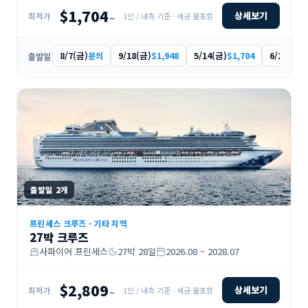
$1,704
상세보기
1인 / 내측 기준 · 세금 불포함
최저가
~
8/7(금)
9/18(금)
5/14(금)
6/25(금)
문의
$1,948
$1,704
$
출발일
출발일
2
개
프린세스 크루즈
·
기타 지역
27박 크루즈
사파이어 프린세스
27
박
28
일
2026.08 ~ 2028.07
$2,809
상세보기
1인 / 내측 기준 · 세금 불포함
최저가
~