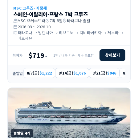
MSC 크루즈
·
지중해
스페인·이탈리아·프랑스 7박 크루즈
MSC 오케스트라
7
박
8
일
타라고나
출발
2026.08 ~ 2026.10
타라고나 → 발렌시아 → 리보르노 → 치비타베키아 → 제노바 →
마르세유
$719
상세보기
1인 / 내측 기준 · 세금 불포함
최저가
~
8/7(금)
8/14(금)
8/21(금)
8/28(금)
$1,222
$1,076
$946
출발일
출발일
4
개