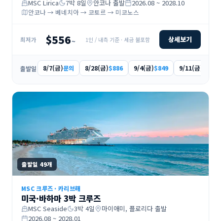
MSC Lirica
7
박
8
일
안코나
출발
2026.08 ~ 2028.10
안코나 → 베네치아 → 코토르 → 미코노스
$556
상세보기
1인 / 내측 기준 · 세금 불포함
최저가
~
8/7(금)
8/28(금)
9/4(금)
9/11(금)
문의
$886
$849
$749
출발일
출발일
49
개
MSC 크루즈
·
카리브해
미국·바하마 3박 크루즈
MSC Seaside
3
박
4
일
마이애미, 플로리다
출발
2026.08 ~ 2028.01