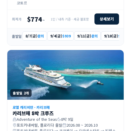
코토르
$774
상세보기
1인 / 내측 기준 · 세금 불포함
최저가
~
8/7(금)
9/4(금)
9/11(금)
9/18(금)
문의
$939
문의
$1,346
출발일
출발일
2
개
로열 캐리비안
·
카리브해
카리브해 8박 크루즈
Adventure of the Seas
8
박
9
일
포트커내버럴, 플로리다
출발
2026.08 ~ 2026.10
포트커내버럴, 플로리다 → 코코케이 → 오라녜스타트 → 빌렘스