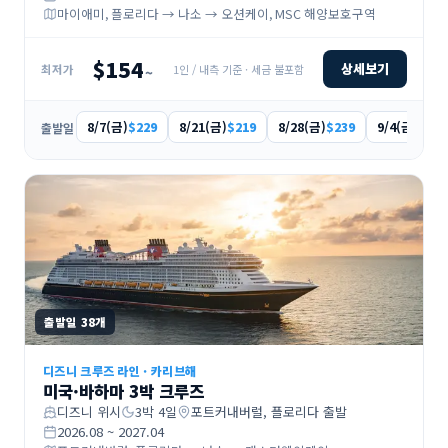
마이애미, 플로리다 → 나소 → 오션케이, MSC 해양보호구역
$154
상세보기
1인 / 내측 기준 · 세금 불포함
최저가
~
8/7(금)
8/21(금)
8/28(금)
9/4(금)
$229
$219
$239
$286
출발일
출발일
38
개
디즈니 크루즈 라인
·
카리브해
미국·바하마 3박 크루즈
디즈니 위시
3
박
4
일
포트커내버럴, 플로리다
출발
2026.08 ~ 2027.04