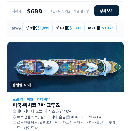
$699
상세보기
1인 / 내측 기준 · 세금 불포함
최저가
~
8/7(금)
8/14(금)
8/21(금)
9/4(금
$1,099
$1,239
$1,179
출발일
출발일
47
개
로열 캐리비안
·
기타 지역
미국·멕시코 7박 크루즈
내비게이터 오브 더 시즈
7
박
8
일
로스앤젤레스, 캘리포니아
출발
2026.08 ~ 2028.04
로스앤젤레스, 캘리포니아 → 카보산루카스 → 마사틀란 → 푸에
르토바야르타