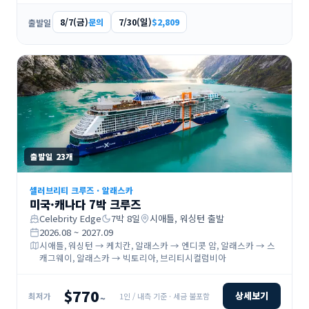
8/7(금)
7/30(일)
문의
$2,809
출발일
출발일
23
개
셀러브리티 크루즈
·
알래스카
미국·캐나다 7박 크루즈
Celebrity Edge
7
박
8
일
시애틀, 워싱턴
출발
2026.08 ~ 2027.09
시애틀, 워싱턴 → 케치칸, 알래스카 → 엔디콧 암, 알래스카 → 스
캐그웨이, 알래스카 → 빅토리아, 브리티시컬럼비아
$770
상세보기
1인 / 내측 기준 · 세금 불포함
최저가
~