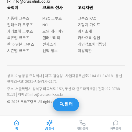
✉️ info@cruiselink.co.kr
목적지
크루즈 선사
고객지원
지중해 크루즈
MSC 크루즈
크루즈 FAQ
알래스카 크루즈
NCL
기항지 가이드
카리브해 크루즈
로얄 캐리비안
회사소개
북유럽 크루즈
셀러브리티
카카오톡 상담
한국·일본 크루즈
선사소개
개인정보처리방침
시즌별 크루즈
선박 정보
이용약관
상호: 아남항공 주식회사 | 대표: 김영성 | 사업자등록번호: 104-81-84918 | 통신
판매업신고: 2021-서울강서-2171
주소: 서울특별시 강서구 마곡서로 152, 두산 더 랜드타워 5층 | 전화: 02-3788-
9119 | 이메일: info@cruiselink.co.kr
© 2026 크루즈링크. All rights reserved.
🔍 필터
홈
전화문의
카톡문의
AI 검색