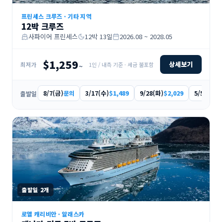
프린세스 크루즈
·
기타 지역
12박 크루즈
사파이어 프린세스
12
박
13
일
2026.08 ~ 2028.05
$1,259
상세보기
1인 / 내측 기준 · 세금 불포함
최저가
~
8/7(금)
3/17(수)
9/28(화)
5/5(금)
문의
$1,489
$2,029
$1
출발일
출발일
2
개
로열 캐리비안
·
알래스카