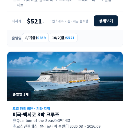
타트
$521
상세보기
1인 / 내측 기준 · 세금 불포함
최저가
~
8/7(금)
10/2(금)
$859
$521
출발일
출발일
5
개
로열 캐리비안
·
기타 지역
미국·멕시코 3박 크루즈
Quantum of the Seas
3
박
4
일
로스앤젤레스, 캘리포니아
출발
2026.08 ~ 2026.09