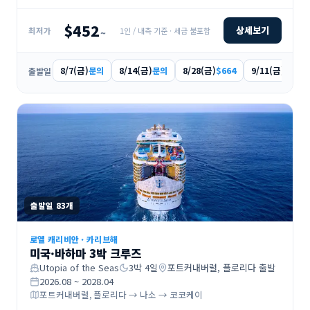
$452
상세보기
1인 / 내측 기준 · 세금 불포함
최저가
~
8/7(금)
8/14(금)
8/28(금)
9/11(금)
문의
문의
$664
$452
출발일
출발일
83
개
로열 캐리비안
·
카리브해
미국·바하마 3박 크루즈
Utopia of the Seas
3
박
4
일
포트커내버럴, 플로리다
출발
2026.08 ~ 2028.04
포트커내버럴, 플로리다 → 나소 → 코코케이