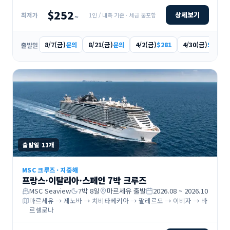
$252
상세보기
1인 / 내측 기준 · 세금 불포함
최저가
~
8/7(금)
8/21(금)
4/2(금)
4/30(금)
문의
문의
$281
$277
출발일
출발일
11
개
MSC 크루즈
·
지중해
프랑스·이탈리아·스페인 7박 크루즈
MSC Seaview
7
박
8
일
마르세유
출발
2026.08 ~ 2026.10
마르세유 → 제노바 → 치비타베키아 → 팔레르모 → 이비자 → 바
르셀로나