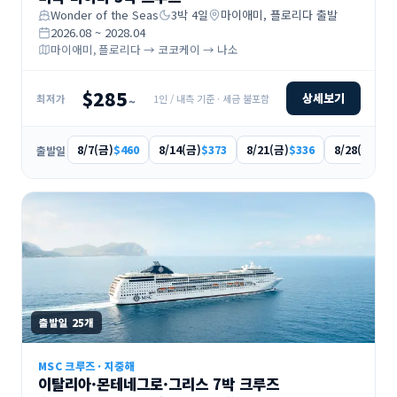
Wonder of the Seas
3
박
4
일
마이애미, 플로리다
출발
2026.08 ~ 2028.04
마이애미, 플로리다 → 코코케이 → 나소
$285
상세보기
1인 / 내측 기준 · 세금 불포함
최저가
~
8/7(금)
8/14(금)
8/21(금)
8/28(금)
$460
$373
$336
$40
출발일
출발일
25
개
MSC 크루즈
·
지중해
이탈리아·몬테네그로·그리스 7박 크루즈