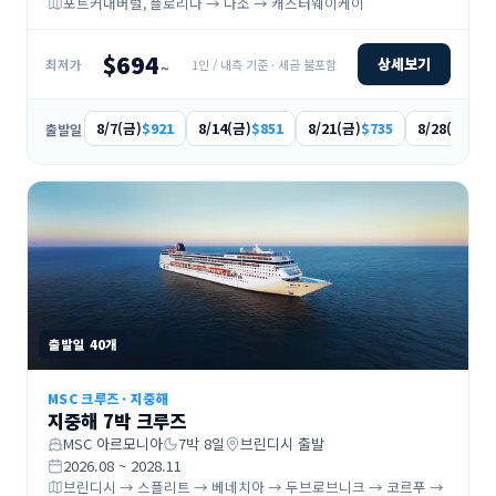
포트커내버럴, 플로리다 → 나소 → 캐스터웨이케이
$694
상세보기
1인 / 내측 기준 · 세금 불포함
최저가
~
8/7(금)
8/14(금)
8/21(금)
8/28(금)
$921
$851
$735
$73
출발일
출발일
40
개
MSC 크루즈
·
지중해
지중해 7박 크루즈
MSC 아르모니아
7
박
8
일
브린디시
출발
2026.08 ~ 2028.11
브린디시 → 스플리트 → 베네치아 → 두브로브니크 → 코르푸 →