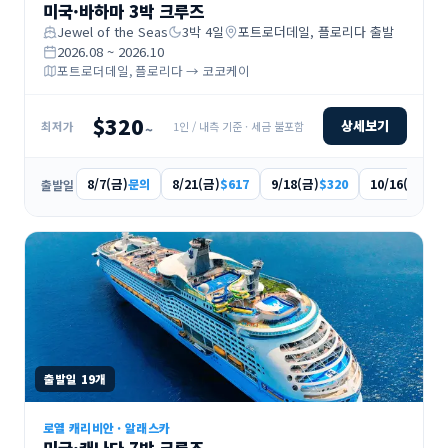
미국·바하마 3박 크루즈
Jewel of the Seas
3
박
4
일
포트로더데일, 플로리다
출발
2026.08 ~ 2026.10
포트로더데일, 플로리다 → 코코케이
$320
상세보기
1인 / 내측 기준 · 세금 불포함
최저가
~
8/7(금)
8/21(금)
9/18(금)
10/16(금)
문의
$617
$320
$33
출발일
출발일
19
개
로열 캐리비안
·
알래스카