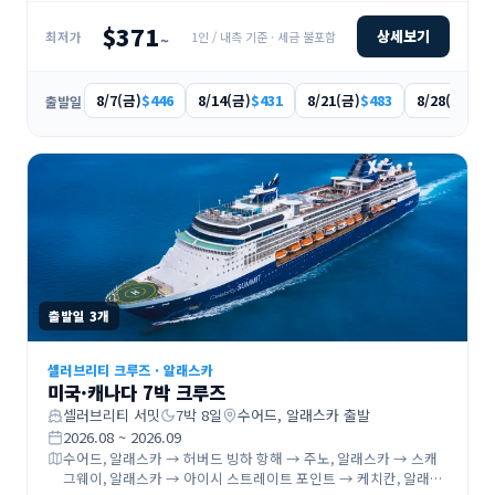
$371
상세보기
1인 / 내측 기준 · 세금 불포함
최저가
~
8/7(금)
8/14(금)
8/21(금)
8/28(금)
$446
$431
$483
$48
출발일
출발일
3
개
셀러브리티 크루즈
·
알래스카
미국·캐나다 7박 크루즈
셀러브리티 서밋
7
박
8
일
수어드, 알래스카
출발
2026.08 ~ 2026.09
수어드, 알래스카 → 허버드 빙하 항해 → 주노, 알래스카 → 스캐
그웨이, 알래스카 → 아이시 스트레이트 포인트 → 케치칸, 알래스