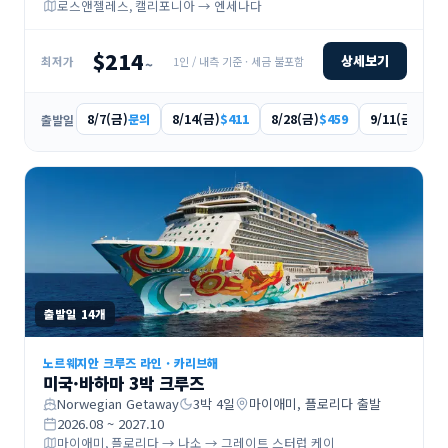
로스앤젤레스, 캘리포니아 → 엔세나다
$214
상세보기
1인 / 내측 기준 · 세금 불포함
최저가
~
8/7(금)
8/14(금)
8/28(금)
9/11(금)
문의
$411
$459
$319
출발일
출발일
14
개
노르웨지안 크루즈 라인
·
카리브해
미국·바하마 3박 크루즈
Norwegian Getaway
3
박
4
일
마이애미, 플로리다
출발
2026.08 ~ 2027.10
마이애미, 플로리다 → 나소 → 그레이트 스터럽 케이