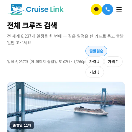
전체 크루즈 검색
전 세계
6,237
개 일정을 한 번에 — 같은 일정은 한 카드로 묶고 출발
일만 고르세요
출발일순
일정
6,237
개
(이 페이지 출발일 510개)
·
1
/
260
p
가격↓
가격↑
기간↓
출발일
11
개