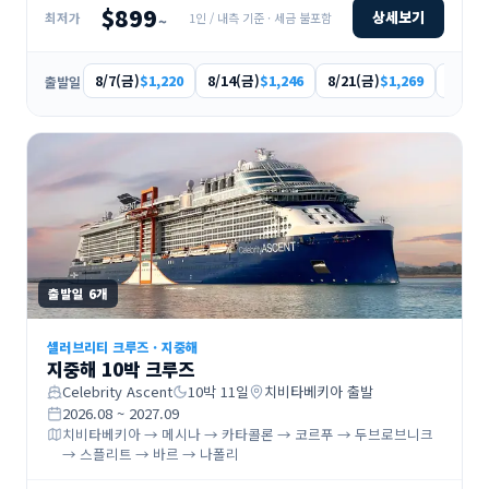
$899
상세보기
1인 / 내측 기준 · 세금 불포함
최저가
~
8/7(금)
8/14(금)
8/21(금)
9/4(금
$1,220
$1,246
$1,269
출발일
출발일
6
개
셀러브리티 크루즈
·
지중해
지중해 10박 크루즈
Celebrity Ascent
10
박
11
일
치비타베키아
출발
2026.08 ~ 2027.09
치비타베키아 → 메시나 → 카타콜론 → 코르푸 → 두브로브니크
→ 스플리트 → 바르 → 나폴리