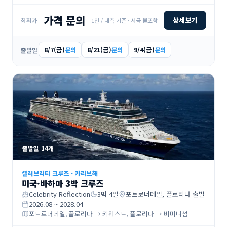
카 → 내해 항로 항해 → 밴쿠버, 브리티시컬럼비아
가격 문의
상세보기
1인 / 내측 기준 · 세금 불포함
최저가
8/7(금)
8/21(금)
9/4(금)
문의
문의
문의
출발일
출발일
14
개
셀러브리티 크루즈
·
카리브해
미국·바하마 3박 크루즈
Celebrity Reflection
3
박
4
일
포트로더데일, 플로리다
출발
2026.08 ~ 2028.04
포트로더데일, 플로리다 → 키웨스트, 플로리다 → 비미니섬