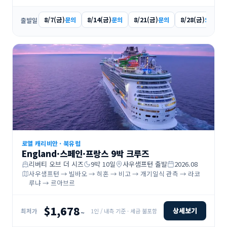
8/7(금)
8/14(금)
8/21(금)
8/28(금)
문의
문의
문의
$1,409
출발일
로열 캐리비안
·
북유럽
England·스페인·프랑스 9박 크루즈
리버티 오브 더 시즈
9
박
10
일
사우샘프턴
출발
2026.08
사우샘프턴 → 빌바오 → 히혼 → 비고 → 개기일식 관측 → 라코
루냐 → 르아브르
$1,678
상세보기
1인 / 내측 기준 · 세금 불포함
최저가
~