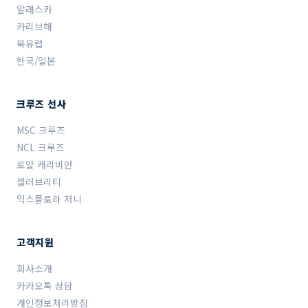
알래스카
카리브해
북유럽
한국/일본
크루즈 선사
MSC 크루즈
NCL 크루즈
로얄 캐리비안
셀러브리티
익스플로라 저니
고객지원
회사소개
카카오톡 상담
개인정보처리방침