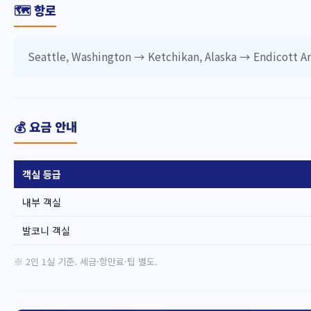
🗺️ 항로
Seattle, Washington → Ketchikan, Alaska → Endicott Ar
💰 요금 안내
객실 등급
내부 객실
발코니 객실
※ 2인 1실 기준. 세금·항만료·팁 별도.