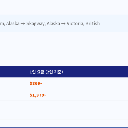
m, Alaska → Skagway, Alaska → Victoria, British
1인 요금 (2인 기준)
$869~
$1,379~