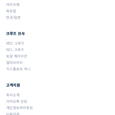
카리브해
북유럽
한국/일본
크루즈 선사
MSC 크루즈
NCL 크루즈
로얄 캐리비안
셀러브리티
익스플로라 저니
고객지원
회사소개
카카오톡 상담
개인정보처리방침
이용약관