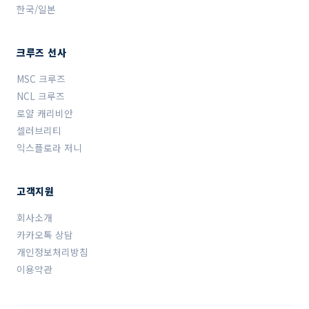
한국/일본
크루즈 선사
MSC 크루즈
NCL 크루즈
로얄 캐리비안
셀러브리티
익스플로라 저니
고객지원
회사소개
카카오톡 상담
개인정보처리방침
이용약관