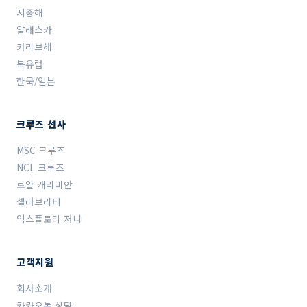
지중해
알래스카
카리브해
북유럽
한국/일본
크루즈 선사
MSC 크루즈
NCL 크루즈
로얄 캐리비안
셀러브리티
익스플로라 저니
고객지원
회사소개
카카오톡 상담