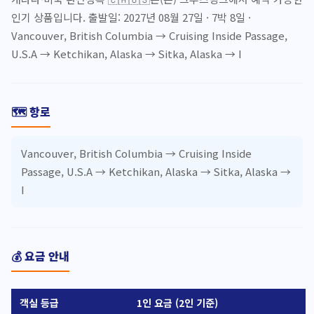
인기 상품입니다. 출발일: 2027년 08월 27일 · 7박 8일 ·
Vancouver, British Columbia → Cruising Inside Passage,
U.S.A → Ketchikan, Alaska → Sitka, Alaska → I
🗺️ 항로
Vancouver, British Columbia → Cruising Inside
Passage, U.S.A → Ketchikan, Alaska → Sitka, Alaska →
I
💰 요금 안내
객실 등급
1인 요금 (2인 기준)