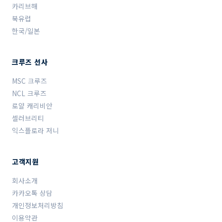
카리브해
북유럽
한국/일본
크루즈 선사
MSC 크루즈
NCL 크루즈
로얄 캐리비안
셀러브리티
익스플로라 저니
고객지원
회사소개
카카오톡 상담
개인정보처리방침
이용약관