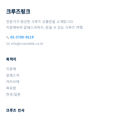
크루즈링크
전문가가 엄선한 크루즈 상품만을 소개합니다.
지중해부터 알래스카까지, 믿을 수 있는 크루즈 여행.
📞
02-3788-9119
✉️ info@cruiselink.co.kr
목적지
지중해
알래스카
카리브해
북유럽
한국/일본
크루즈 선사