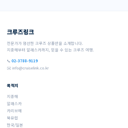
크루즈링크
전문가가 엄선한 크루즈 상품만을 소개합니다.
지중해부터 알래스카까지, 믿을 수 있는 크루즈 여행.
📞
02-3788-9119
✉️ info@cruiselink.co.kr
목적지
지중해
알래스카
카리브해
북유럽
한국/일본