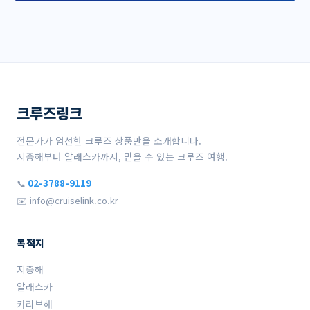
크루즈링크
전문가가 엄선한 크루즈 상품만을 소개합니다.
지중해부터 알래스카까지, 믿을 수 있는 크루즈 여행.
📞
02-3788-9119
✉️ info@cruiselink.co.kr
목적지
지중해
알래스카
카리브해