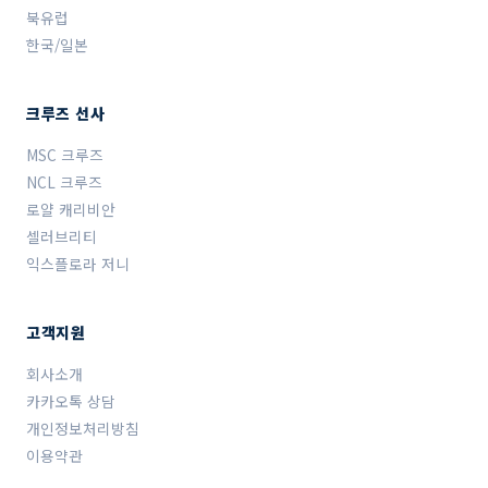
북유럽
한국/일본
크루즈 선사
MSC 크루즈
NCL 크루즈
로얄 캐리비안
셀러브리티
익스플로라 저니
고객지원
회사소개
카카오톡 상담
개인정보처리방침
이용약관