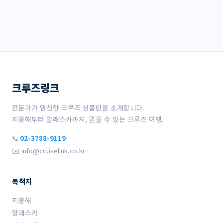
크루즈링크
전문가가 엄선한 크루즈 상품만을 소개합니다.
지중해부터 알래스카까지, 믿을 수 있는 크루즈 여행.
📞
02-3788-9119
✉️ info@cruiselink.co.kr
목적지
지중해
알래스카