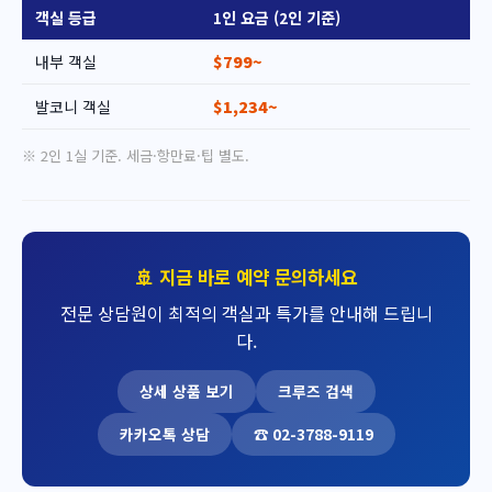
객실 등급
1인 요금 (2인 기준)
내부 객실
$799~
발코니 객실
$1,234~
※ 2인 1실 기준. 세금·항만료·팁 별도.
🚢 지금 바로 예약 문의하세요
전문 상담원이 최적의 객실과 특가를 안내해 드립니
다.
상세 상품 보기
크루즈 검색
카카오톡 상담
☎ 02-3788-9119