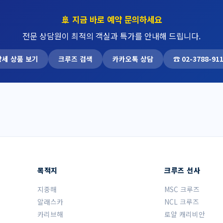
🚢 지금 바로 예약 문의하세요
전문 상담원이 최적의 객실과 특가를 안내해 드립니다.
상세 상품 보기
크루즈 검색
카카오톡 상담
☎ 02-3788-91
목적지
크루즈 선사
지중해
MSC 크루즈
알래스카
NCL 크루즈
카리브해
로얄 캐리비안