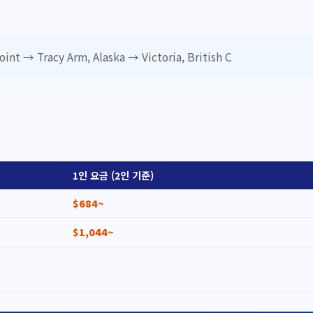
int → Tracy Arm, Alaska → Victoria, British C
1인 요금 (2인 기준)
$684~
$1,044~