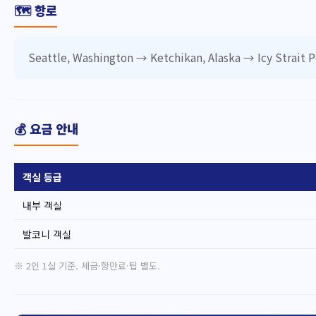
🗺️ 항로
Seattle, Washington → Ketchikan, Alaska → Icy Strait Po
💰 요금 안내
객실 등급
내부 객실
발코니 객실
※ 2인 1실 기준. 세금·항만료·팁 별도.