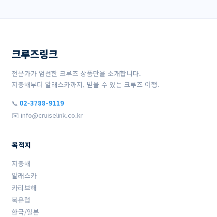
크루즈링크
전문가가 엄선한 크루즈 상품만을 소개합니다.
지중해부터 알래스카까지, 믿을 수 있는 크루즈 여행.
📞
02-3788-9119
✉️ info@cruiselink.co.kr
목적지
지중해
알래스카
카리브해
북유럽
한국/일본