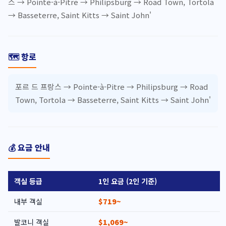
스 → Pointe-à-Pitre → Philipsburg → Road Town, Tortola
→ Basseterre, Saint Kitts → Saint John'
🗺️ 항로
포르 드 프랑스 → Pointe-à-Pitre → Philipsburg → Road
Town, Tortola → Basseterre, Saint Kitts → Saint John'
💰 요금 안내
객실 등급
1인 요금 (2인 기준)
내부 객실
$719~
발코니 객실
$1,069~