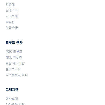
지중해
알래스카
카리브해
북유럽
한국/일본
크루즈 선사
MSC 크루즈
NCL 크루즈
로얄 캐리비안
셀러브리티
익스플로라 저니
고객지원
회사소개
카카오톡 상담