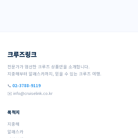
크루즈링크
전문가가 엄선한 크루즈 상품만을 소개합니다.
지중해부터 알래스카까지, 믿을 수 있는 크루즈 여행.
📞
02-3788-9119
✉️ info@cruiselink.co.kr
목적지
지중해
알래스카