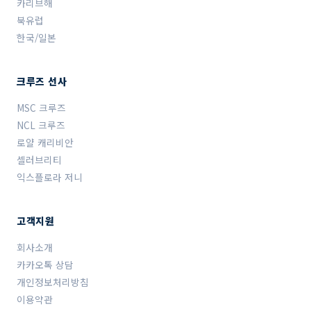
카리브해
북유럽
한국/일본
크루즈 선사
MSC 크루즈
NCL 크루즈
로얄 캐리비안
셀러브리티
익스플로라 저니
고객지원
회사소개
카카오톡 상담
개인정보처리방침
이용약관