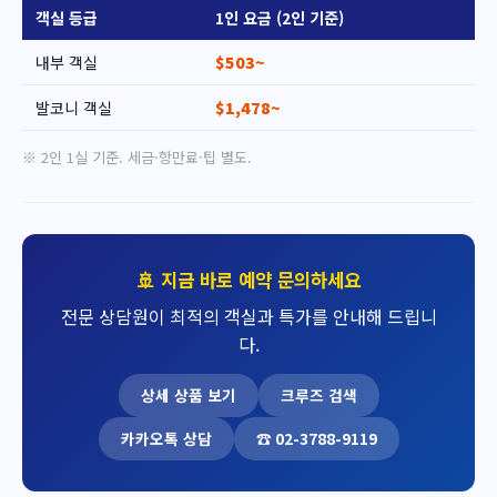
객실 등급
1인 요금 (2인 기준)
내부 객실
$503~
발코니 객실
$1,478~
※ 2인 1실 기준. 세금·항만료·팁 별도.
🚢 지금 바로 예약 문의하세요
전문 상담원이 최적의 객실과 특가를 안내해 드립니
다.
상세 상품 보기
크루즈 검색
카카오톡 상담
☎ 02-3788-9119