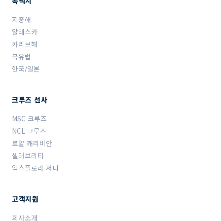
목적지
지중해
알래스카
카리브해
북유럽
한국/일본
크루즈 선사
MSC 크루즈
NCL 크루즈
로얄 캐리비안
셀러브리티
익스플로라 저니
고객지원
회사소개