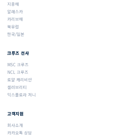
지중해
알래스카
카리브해
북유럽
한국/일본
크루즈 선사
MSC 크루즈
NCL 크루즈
로얄 캐리비안
셀러브리티
익스플로라 저니
고객지원
회사소개
카카오톡 상담