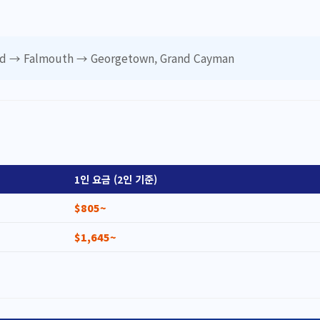
tad → Falmouth → Georgetown, Grand Cayman
1인 요금 (2인 기준)
$805~
$1,645~