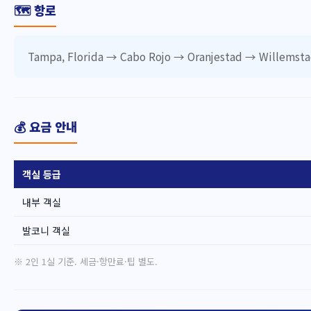
🗺️ 항로
Tampa, Florida → Cabo Rojo → Oranjestad → Willems
💰 요금 안내
객실 등급
내부 객실
발코니 객실
※ 2인 1실 기준. 세금·항만료·팁 별도.