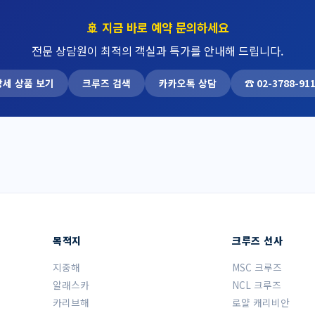
🚢 지금 바로 예약 문의하세요
전문 상담원이 최적의 객실과 특가를 안내해 드립니다.
상세 상품 보기
크루즈 검색
카카오톡 상담
☎ 02-3788-91
목적지
크루즈 선사
지중해
MSC 크루즈
알래스카
NCL 크루즈
카리브해
로얄 캐리비안