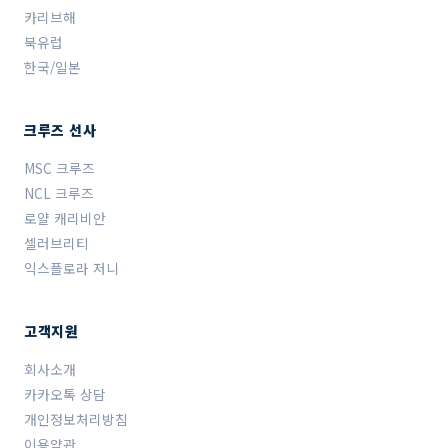
카리브해
북유럽
한국/일본
크루즈 선사
MSC 크루즈
NCL 크루즈
로얄 캐리비안
셀러브리티
익스플로라 저니
고객지원
회사소개
카카오톡 상담
개인정보처리방침
이용약관