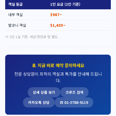
객실 등급
1인 요금 (2인 기준)
내부 객실
$987~
발코니 객실
$1,435~
※ 2인 1실 기준. 세금·항만료·팁 별도.
🚢 지금 바로 예약 문의하세요
전문 상담원이 최적의 객실과 특가를 안내해 드립니
다.
상세 상품 보기
크루즈 검색
카카오톡 상담
☎ 02-3788-9119