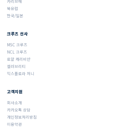
카리브해
북유럽
한국/일본
크루즈 선사
MSC 크루즈
NCL 크루즈
로얄 캐리비안
셀러브리티
익스플로라 저니
고객지원
회사소개
카카오톡 상담
개인정보처리방침
이용약관