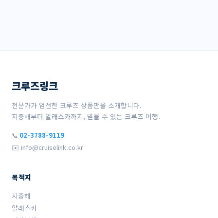
크루즈링크
전문가가 엄선한 크루즈 상품만을 소개합니다.
지중해부터 알래스카까지, 믿을 수 있는 크루즈 여행.
📞
02-3788-9119
✉️ info@cruiselink.co.kr
목적지
지중해
알래스카