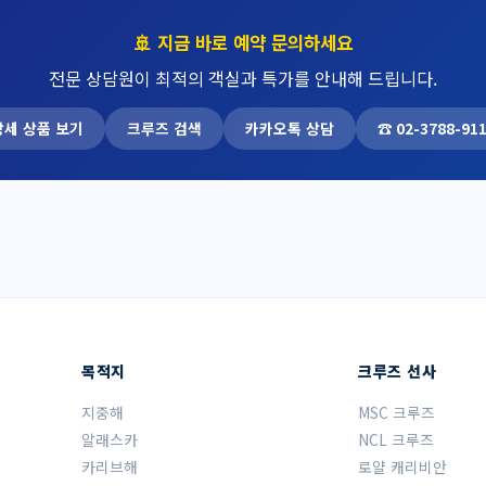
🚢 지금 바로 예약 문의하세요
전문 상담원이 최적의 객실과 특가를 안내해 드립니다.
상세 상품 보기
크루즈 검색
카카오톡 상담
☎ 02-3788-91
목적지
크루즈 선사
지중해
MSC 크루즈
알래스카
NCL 크루즈
카리브해
로얄 캐리비안