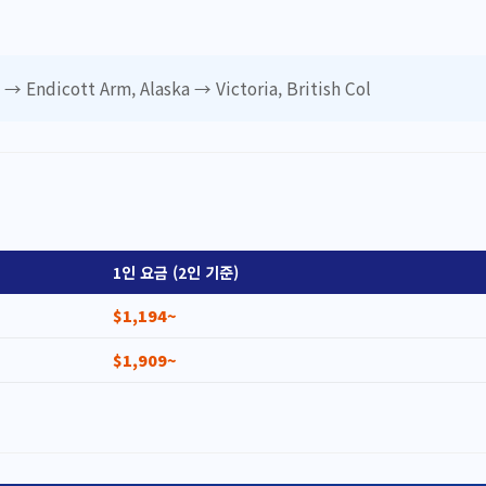
→ Endicott Arm, Alaska → Victoria, British Col
1인 요금 (2인 기준)
$1,194~
$1,909~