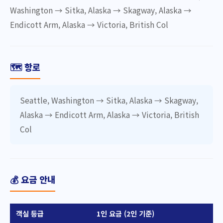
Washington → Sitka, Alaska → Skagway, Alaska →
Endicott Arm, Alaska → Victoria, British Col
🗺️ 항로
Seattle, Washington → Sitka, Alaska → Skagway,
Alaska → Endicott Arm, Alaska → Victoria, British
Col
💰 요금 안내
객실 등급
1인 요금 (2인 기준)