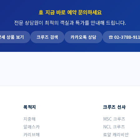
🚢 지금 바로 예약 문의하세요
전문 상담원이 최적의 객실과 특가를 안내해 드립니다.
상세 상품 보기
크루즈 검색
카카오톡 상담
☎ 02-3788-91
목적지
크루즈 선사
지중해
MSC 크루즈
알래스카
NCL 크루즈
카리브해
로얄 캐리비안