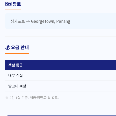
🗺️ 항로
싱가포르 → Georgetown, Penang
💰 요금 안내
객실 등급
내부 객실
발코니 객실
※ 2인 1실 기준. 세금·항만료·팁 별도.