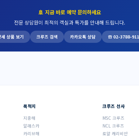
🚢 지금 바로 예약 문의하세요
전문 상담원이 최적의 객실과 특가를 안내해 드립니다.
상세 상품 보기
크루즈 검색
카카오톡 상담
☎ 02-3788-91
목적지
크루즈 선사
지중해
MSC 크루즈
알래스카
NCL 크루즈
카리브해
로얄 캐리비안