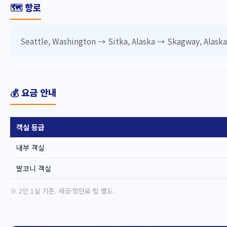
🗺️ 항로
Seattle, Washington → Sitka, Alaska → Skagway, Alaska 
💰 요금 안내
객실 등급
내부 객실
발코니 객실
※ 2인 1실 기준. 세금·항만료·팁 별도.