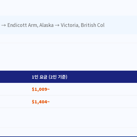
→ Endicott Arm, Alaska → Victoria, British Col
1인 요금 (2인 기준)
$1,009~
$1,404~