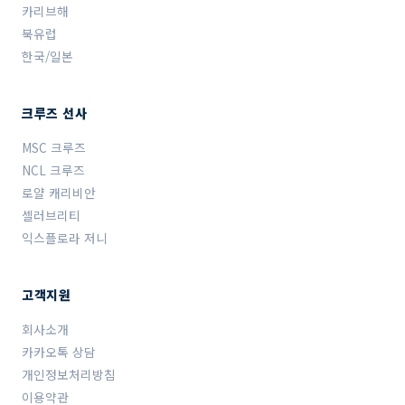
카리브해
북유럽
한국/일본
크루즈 선사
MSC 크루즈
NCL 크루즈
로얄 캐리비안
셀러브리티
익스플로라 저니
고객지원
회사소개
카카오톡 상담
개인정보처리방침
이용약관