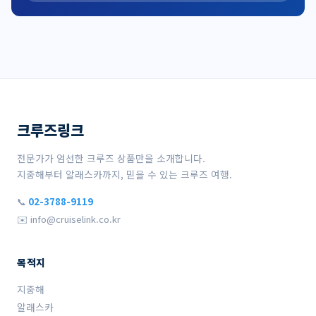
크루즈링크
전문가가 엄선한 크루즈 상품만을 소개합니다.
지중해부터 알래스카까지, 믿을 수 있는 크루즈 여행.
📞
02-3788-9119
✉️ info@cruiselink.co.kr
목적지
지중해
알래스카