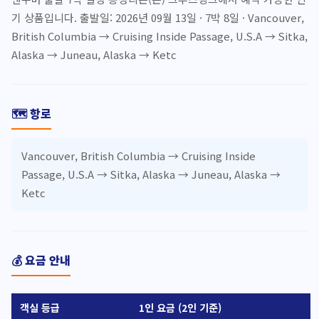
기 상품입니다. 출발일: 2026년 09월 13일 · 7박 8일 · Vancouver,
British Columbia → Cruising Inside Passage, U.S.A → Sitka,
Alaska → Juneau, Alaska → Ketc
🗺️ 항로
Vancouver, British Columbia → Cruising Inside
Passage, U.S.A → Sitka, Alaska → Juneau, Alaska →
Ketc
💰 요금 안내
객실 등급
1인 요금 (2인 기준)