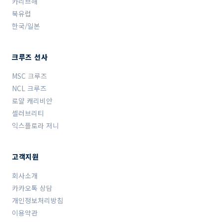
카리브해
북유럽
한국/일본
크루즈 선사
MSC 크루즈
NCL 크루즈
로얄 캐리비안
셀러브리티
익스플로라 저니
고객지원
회사소개
카카오톡 상담
개인정보처리방침
이용약관