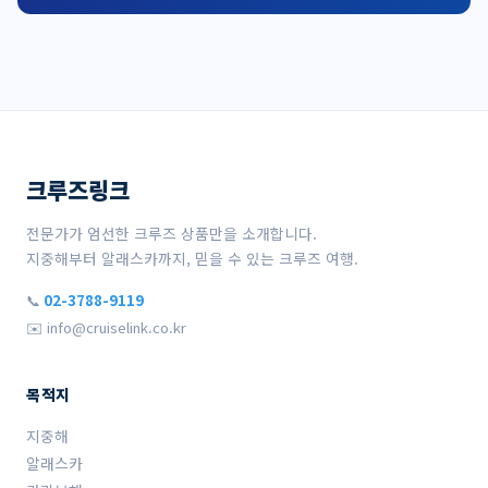
크루즈링크
전문가가 엄선한 크루즈 상품만을 소개합니다.
지중해부터 알래스카까지, 믿을 수 있는 크루즈 여행.
📞
02-3788-9119
✉️ info@cruiselink.co.kr
목적지
지중해
알래스카