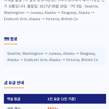
기 상품입니다. 출발일: 2027년 08월 20일 · 7박 8일 · Seattle,
Washington → Juneau, Alaska → Skagway, Alaska →
Endicott Arm, Alaska → Victoria, British Co
🗺️ 항로
Seattle, Washington → Juneau, Alaska → Skagway,
Alaska → Endicott Arm, Alaska → Victoria, British Co
💰 요금 안내
객실 등급
1인 요금 (2인 기준)
내부 객실
$677~